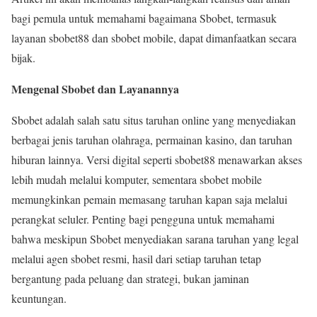
bagi pemula untuk memahami bagaimana Sbobet, termasuk
layanan sbobet88 dan sbobet mobile, dapat dimanfaatkan secara
bijak.
Mengenal Sbobet dan Layanannya
Sbobet adalah salah satu situs taruhan online yang menyediakan
berbagai jenis taruhan olahraga, permainan kasino, dan taruhan
hiburan lainnya. Versi digital seperti sbobet88 menawarkan akses
lebih mudah melalui komputer, sementara sbobet mobile
memungkinkan pemain memasang taruhan kapan saja melalui
perangkat seluler. Penting bagi pengguna untuk memahami
bahwa meskipun Sbobet menyediakan sarana taruhan yang legal
melalui agen sbobet resmi, hasil dari setiap taruhan tetap
bergantung pada peluang dan strategi, bukan jaminan
keuntungan.