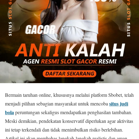
Bermain taruhan online, khususnya melalui platform Sbobet, telah
situs judi
menjadi pilihan sebagian masyarakat untuk mencoba
bola
peruntungan sekaligus mendapatkan penghasilan tambahan.
Meski demikian, pendekatan konservatif diperlukan agar aktivitas
ini tetap terkendali dan tidak menimbulkan risiko berlebihan.
Artikel ini akan membahas langkah-langkah realistis dan aman