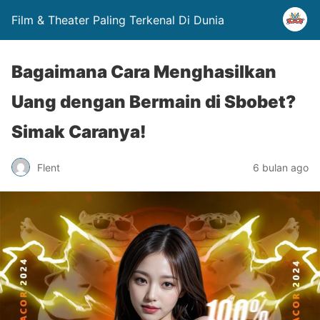
Film & Theater Paling Terkenal Di Dunia
Bagaimana Cara Menghasilkan
Uang dengan Bermain di Sbobet?
Simak Caranya!
Flent
6 bulan ago