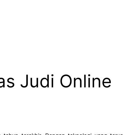
s Judi Online