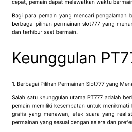
cepat, pemain dapat melewatkan waktu bermain
Bagi para pemain yang mencari pengalaman b
berbagai pilihan permainan slot777 yang menar
dan terhibur saat bermain.
Keunggulan PT7
1. Berbagai Pilihan Permainan Slot777 yang Men
Salah satu keunggulan utama PT777 adalah berba
pemain memiliki kesempatan untuk menikmati b
grafis yang menawan, efek suara yang realis
permainan yang sesuai dengan selera dan prefe