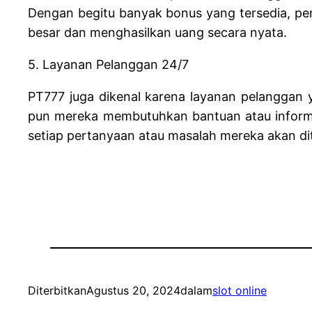
Dengan begitu banyak bonus yang tersedia, p
besar dan menghasilkan uang secara nyata.
5. Layanan Pelanggan 24/7
PT777 juga dikenal karena layanan pelanggan
pun mereka membutuhkan bantuan atau inform
setiap pertanyaan atau masalah mereka akan di
Diterbitkan
Agustus 20, 2024
dalam
slot online