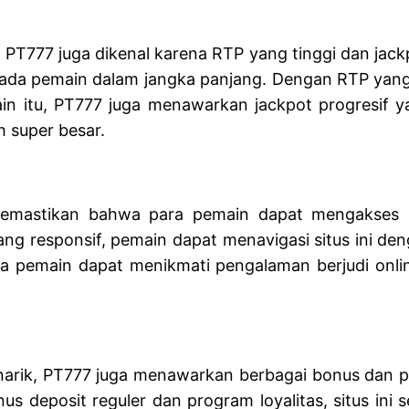
 PT777 juga dikenal karena RTP yang tinggi dan jack
da pemain dalam jangka panjang. Dengan RTP yang ti
in itu, PT777 juga menawarkan jackpot progresif y
 super besar.
7 memastikan bahwa para pemain dapat mengakses
responsif, pemain dapat menavigasi situs ini denga
para pemain dapat menikmati pengalaman berjudi o
enarik, PT777 juga menawarkan berbagai bonus dan p
 deposit reguler dan program loyalitas, situs ini s