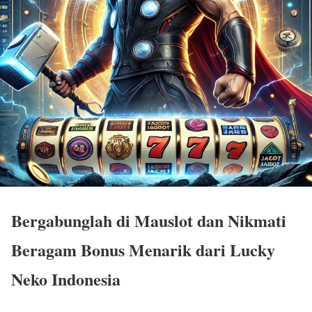
Bergabunglah di Mauslot dan Nikmati
Beragam Bonus Menarik dari Lucky
Neko Indonesia