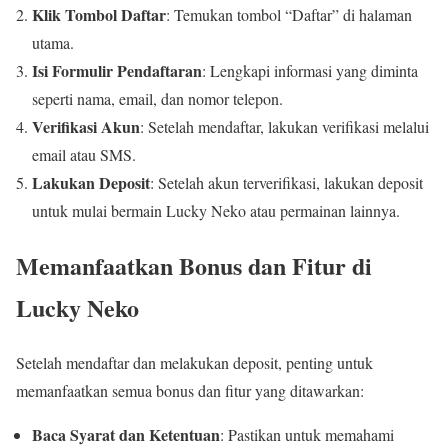
Klik Tombol Daftar
: Temukan tombol “Daftar” di halaman
utama.
Isi Formulir Pendaftaran
: Lengkapi informasi yang diminta
seperti nama, email, dan nomor telepon.
Verifikasi Akun
: Setelah mendaftar, lakukan verifikasi melalui
email atau SMS.
Lakukan Deposit
: Setelah akun terverifikasi, lakukan deposit
untuk mulai bermain Lucky Neko atau permainan lainnya.
Memanfaatkan Bonus dan Fitur di
Lucky Neko
Setelah mendaftar dan melakukan deposit, penting untuk
memanfaatkan semua bonus dan fitur yang ditawarkan:
Baca Syarat dan Ketentuan
: Pastikan untuk memahami