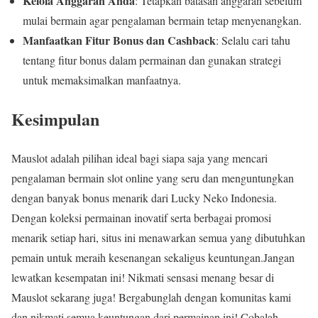
Kelola Anggaran Anda
: Tetapkan batasan anggaran sebelum
mulai bermain agar pengalaman bermain tetap menyenangkan.
Manfaatkan Fitur Bonus dan Cashback
: Selalu cari tahu
tentang fitur bonus dalam permainan dan gunakan strategi
untuk memaksimalkan manfaatnya.
Kesimpulan
Mauslot adalah pilihan ideal bagi siapa saja yang mencari
pengalaman bermain slot online yang seru dan menguntungkan
dengan banyak bonus menarik dari Lucky Neko Indonesia.
Dengan koleksi permainan inovatif serta berbagai promosi
menarik setiap hari, situs ini menawarkan semua yang dibutuhkan
pemain untuk meraih kesenangan sekaligus keuntungan.Jangan
lewatkan kesempatan ini! Nikmati sensasi menang besar di
Mauslot sekarang juga! Bergabunglah dengan komunitas kami
dan nikmati semua keuntungan dari permainan ini! Cobalah