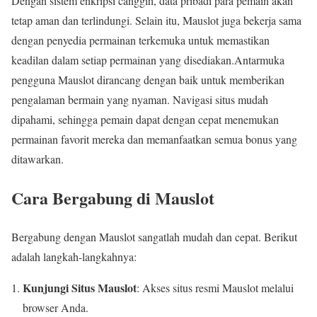
Dengan sistem enkripsi canggih, data pribadi para pemain akan
tetap aman dan terlindungi. Selain itu, Mauslot juga bekerja sama
dengan penyedia permainan terkemuka untuk memastikan
keadilan dalam setiap permainan yang disediakan.Antarmuka
pengguna Mauslot dirancang dengan baik untuk memberikan
pengalaman bermain yang nyaman. Navigasi situs mudah
dipahami, sehingga pemain dapat dengan cepat menemukan
permainan favorit mereka dan memanfaatkan semua bonus yang
ditawarkan.
Cara Bergabung di Mauslot
Bergabung dengan Mauslot sangatlah mudah dan cepat. Berikut
adalah langkah-langkahnya:
Kunjungi Situs Mauslot
: Akses situs resmi Mauslot melalui
browser Anda.