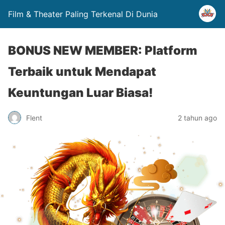
Film & Theater Paling Terkenal Di Dunia
BONUS NEW MEMBER: Platform
Terbaik untuk Mendapat
Keuntungan Luar Biasa!
Flent
2 tahun ago