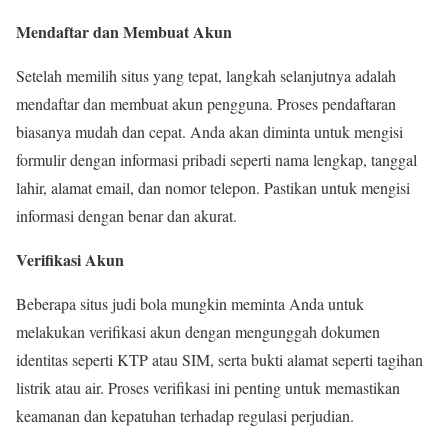
Mendaftar dan Membuat Akun
Setelah memilih situs yang tepat, langkah selanjutnya adalah
mendaftar dan membuat akun pengguna. Proses pendaftaran
biasanya mudah dan cepat. Anda akan diminta untuk mengisi
formulir dengan informasi pribadi seperti nama lengkap, tanggal
lahir, alamat email, dan nomor telepon. Pastikan untuk mengisi
informasi dengan benar dan akurat.
Verifikasi Akun
Beberapa situs judi bola mungkin meminta Anda untuk
melakukan verifikasi akun dengan mengunggah dokumen
identitas seperti KTP atau SIM, serta bukti alamat seperti tagihan
listrik atau air. Proses verifikasi ini penting untuk memastikan
keamanan dan kepatuhan terhadap regulasi perjudian.