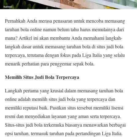
Pernahkah Anda merasa penasaran untuk mencoba memasang
taruhan bola online namun belum tahu harus memulainya dari
mana? Artikel ini akan membantu Anda memahami langkah-
langkah dasar untuk memasang taruhan bola di situs judi bola
terpercaya, terutama dengan fokus pada Liga Italia yang selalu
menarik perhatian para penggemar sepak bola.
Memilih Situs Judi Bola Terpercaya
Langkah pertama yang krusial dalam memasang taruhan bola
online adalah memilih situs judi bola yang terpercaya dan
memiliki reputasi baik. Pastikan situs tersebut memiliki lisensi
resmi dan menyediakan layanan yang aman serta terpercaya.
Situs-situs judi bola terkemuka biasanya menawarkan berbagai
opsi taruhan, termasuk taruhan pada pertandingan Liga Italia.