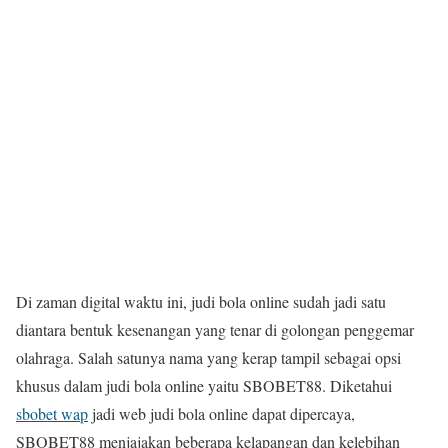
Di zaman digital waktu ini, judi bola online sudah jadi satu
diantara bentuk kesenangan yang tenar di golongan penggemar
olahraga. Salah satunya nama yang kerap tampil sebagai opsi
khusus dalam judi bola online yaitu SBOBET88. Diketahui
sbobet wap
jadi web judi bola online dapat dipercaya,
SBOBET88 menjajakan beberapa kelapangan dan kelebihan