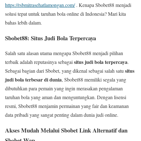
https://rsbmitrasehatlamongan.com/
. Kenapa Sbobet88 menjadi
solusi tepat untuk taruhan bola online di Indonesia? Mari kita
bahas lebih dalam.
Sbobet88: Situs Judi Bola Terpercaya
Salah satu alasan utama mengapa Sbobet88 menjadi pilihan
situs judi bola terpercaya
terbaik adalah reputasinya sebagai
.
situs
Sebagai bagian dari Sbobet, yang dikenal sebagai salah satu
judi bola terbesar di dunia
, Sbobet88 memiliki segala yang
dibutuhkan para pemain yang ingin merasakan pengalaman
taruhan bola yang aman dan menguntungkan. Dengan lisensi
resmi, Sbobet88 menjamin permainan yang fair dan keamanan
data pribadi yang sangat penting dalam dunia judi online.
Akses Mudah Melalui Sbobet Link Alternatif dan
Sbobet Wap