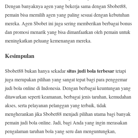
Dengan banyaknya agen yang bekerja sama dengan Sbobet88,
pemain bisa memilih agen yang paling sesuai dengan kebutuhan
mereka. Agen Sbobet ini juga sering memberikan berbagai bonus
dan promosi menarik yang bisa dimanfaatkan oleh pemain untuk
meningkatkan peluang kemenangan mereka.
Kesimpulan
situs judi bola terbesar
Sbobet88 bukan hanya sekadar
tetapi
juga merupakan pilihan yang sangat tepat bagi para penggemar
judi bola online di Indonesia. Dengan berbagai keuntungan yang
ditawarkan seperti keamanan, berbagai jenis taruhan, kemudahan
akses, serta pelayanan pelanggan yang terbaik, tidak
mengherankan jika Sbobet88 menjadi pilihan utama bagi banyak
pemain judi bola online. Jadi, bagi Anda yang ingin merasakan
pengalaman taruhan bola yang seru dan menguntungkan,