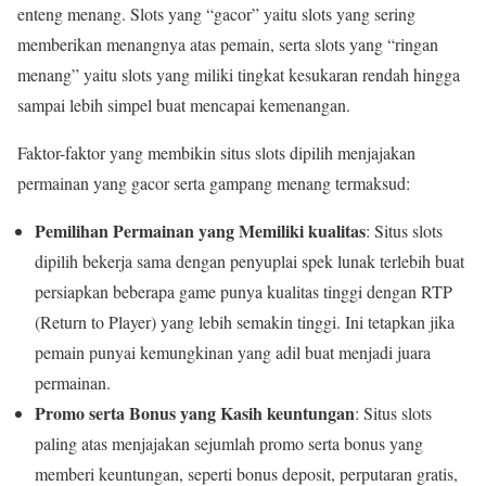
enteng menang. Slots yang “gacor” yaitu slots yang sering
memberikan menangnya atas pemain, serta slots yang “ringan
menang” yaitu slots yang miliki tingkat kesukaran rendah hingga
sampai lebih simpel buat mencapai kemenangan.
Faktor-faktor yang membikin situs slots dipilih menjajakan
permainan yang gacor serta gampang menang termaksud:
Pemilihan Permainan yang Memiliki kualitas
: Situs slots
dipilih bekerja sama dengan penyuplai spek lunak terlebih buat
persiapkan beberapa game punya kualitas tinggi dengan RTP
(Return to Player) yang lebih semakin tinggi. Ini tetapkan jika
pemain punyai kemungkinan yang adil buat menjadi juara
permainan.
Promo serta Bonus yang Kasih keuntungan
: Situs slots
paling atas menjajakan sejumlah promo serta bonus yang
memberi keuntungan, seperti bonus deposit, perputaran gratis,