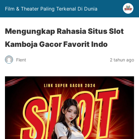
Film & Theater Paling Terkenal Di Dunia
Mengungkap Rahasia Situs Slot
Kamboja Gacor Favorit Indo
Flent
2 tahun ago