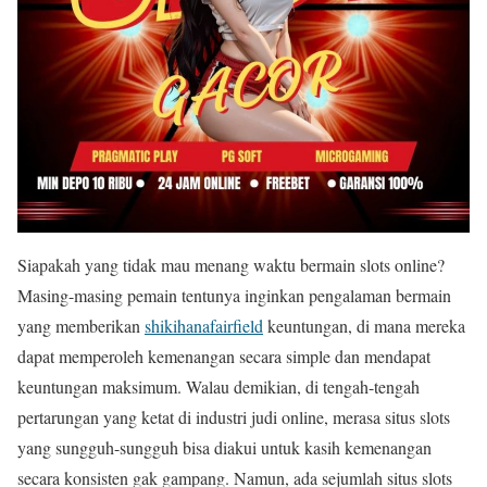
Siapakah yang tidak mau menang waktu bermain slots online?
Masing-masing pemain tentunya inginkan pengalaman bermain
yang memberikan
shikihanafairfield
keuntungan, di mana mereka
dapat memperoleh kemenangan secara simple dan mendapat
keuntungan maksimum. Walau demikian, di tengah-tengah
pertarungan yang ketat di industri judi online, merasa situs slots
yang sungguh-sungguh bisa diakui untuk kasih kemenangan
secara konsisten gak gampang. Namun, ada sejumlah situs slots