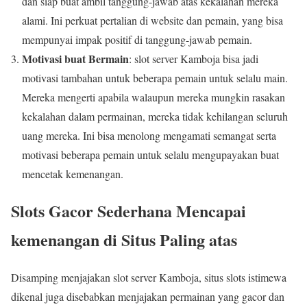
dan siap buat ambil tanggung-jawab atas kekalahan mereka
alami. Ini perkuat pertalian di website dan pemain, yang bisa
mempunyai impak positif di tanggung-jawab pemain.
Motivasi buat Bermain
: slot server Kamboja bisa jadi
motivasi tambahan untuk beberapa pemain untuk selalu main.
Mereka mengerti apabila walaupun mereka mungkin rasakan
kekalahan dalam permainan, mereka tidak kehilangan seluruh
uang mereka. Ini bisa menolong mengamati semangat serta
motivasi beberapa pemain untuk selalu mengupayakan buat
mencetak kemenangan.
Slots Gacor Sederhana Mencapai
kemenangan di Situs Paling atas
Disamping menjajakan slot server Kamboja, situs slots istimewa
dikenal juga disebabkan menjajakan permainan yang gacor dan