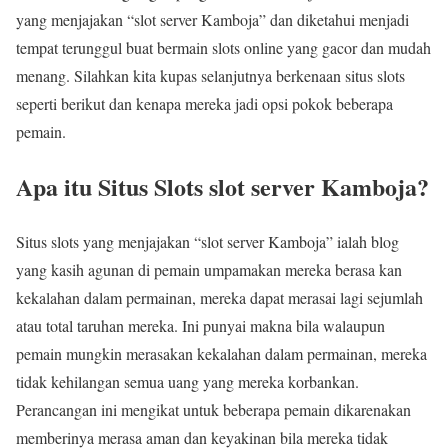
yang menjajakan “slot server Kamboja” dan diketahui menjadi
tempat terunggul buat bermain slots online yang gacor dan mudah
menang. Silahkan kita kupas selanjutnya berkenaan situs slots
seperti berikut dan kenapa mereka jadi opsi pokok beberapa
pemain.
Apa itu Situs Slots slot server Kamboja?
Situs slots yang menjajakan “slot server Kamboja” ialah blog
yang kasih agunan di pemain umpamakan mereka berasa kan
kekalahan dalam permainan, mereka dapat merasai lagi sejumlah
atau total taruhan mereka. Ini punyai makna bila walaupun
pemain mungkin merasakan kekalahan dalam permainan, mereka
tidak kehilangan semua uang yang mereka korbankan.
Perancangan ini mengikat untuk beberapa pemain dikarenakan
memberinya merasa aman dan keyakinan bila mereka tidak