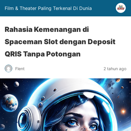
Film & Theater Paling Terkenal Di Dunia
Rahasia Kemenangan di
Spaceman Slot dengan Deposit
QRIS Tanpa Potongan
Flent
2 tahun ago