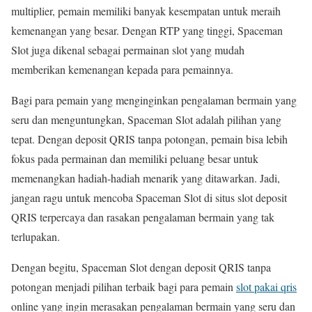
multiplier, pemain memiliki banyak kesempatan untuk meraih
kemenangan yang besar. Dengan RTP yang tinggi, Spaceman
Slot juga dikenal sebagai permainan slot yang mudah
memberikan kemenangan kepada para pemainnya.
Bagi para pemain yang menginginkan pengalaman bermain yang
seru dan menguntungkan, Spaceman Slot adalah pilihan yang
tepat. Dengan deposit QRIS tanpa potongan, pemain bisa lebih
fokus pada permainan dan memiliki peluang besar untuk
memenangkan hadiah-hadiah menarik yang ditawarkan. Jadi,
jangan ragu untuk mencoba Spaceman Slot di situs slot deposit
QRIS terpercaya dan rasakan pengalaman bermain yang tak
terlupakan.
Dengan begitu, Spaceman Slot dengan deposit QRIS tanpa
potongan menjadi pilihan terbaik bagi para pemain
slot pakai qris
online yang ingin merasakan pengalaman bermain yang seru dan