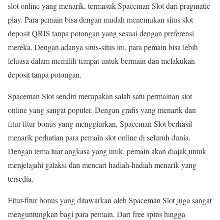
slot online yang menarik, termasuk Spaceman Slot dari pragmatic
play. Para pemain bisa dengan mudah menemukan situs slot
deposit QRIS tanpa potongan yang sesuai dengan preferensi
mereka. Dengan adanya situs-situs ini, para pemain bisa lebih
leluasa dalam memilih tempat untuk bermain dan melakukan
deposit tanpa potongan.
Spaceman Slot sendiri merupakan salah satu permainan slot
online yang sangat populer. Dengan grafis yang menarik dan
fitur-fitur bonus yang menggiurkan, Spaceman Slot berhasil
menarik perhatian para pemain slot online di seluruh dunia.
Dengan tema luar angkasa yang unik, pemain akan diajak untuk
menjelajahi galaksi dan mencari hadiah-hadiah menarik yang
tersedia.
Fitur-fitur bonus yang ditawarkan oleh Spaceman Slot juga sangat
menguntungkan bagi para pemain. Dari free spins hingga