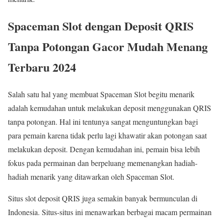
Spaceman Slot dengan Deposit QRIS
Tanpa Potongan Gacor Mudah Menang
Terbaru 2024
Salah satu hal yang membuat Spaceman Slot begitu menarik
adalah kemudahan untuk melakukan deposit menggunakan QRIS
tanpa potongan. Hal ini tentunya sangat menguntungkan bagi
para pemain karena tidak perlu lagi khawatir akan potongan saat
melakukan deposit. Dengan kemudahan ini, pemain bisa lebih
fokus pada permainan dan berpeluang memenangkan hadiah-
hadiah menarik yang ditawarkan oleh Spaceman Slot.
Situs slot deposit QRIS juga semakin banyak bermunculan di
Indonesia. Situs-situs ini menawarkan berbagai macam permainan