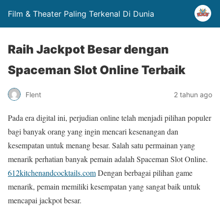
Film & Theater Paling Terkenal Di Dunia
Raih Jackpot Besar dengan
Spaceman Slot Online Terbaik
Flent
2 tahun ago
Pada era digital ini, perjudian online telah menjadi pilihan populer
bagi banyak orang yang ingin mencari kesenangan dan
kesempatan untuk menang besar. Salah satu permainan yang
menarik perhatian banyak pemain adalah Spaceman Slot Online.
612kitchenandcocktails.com
Dengan berbagai pilihan game
menarik, pemain memiliki kesempatan yang sangat baik untuk
mencapai jackpot besar.