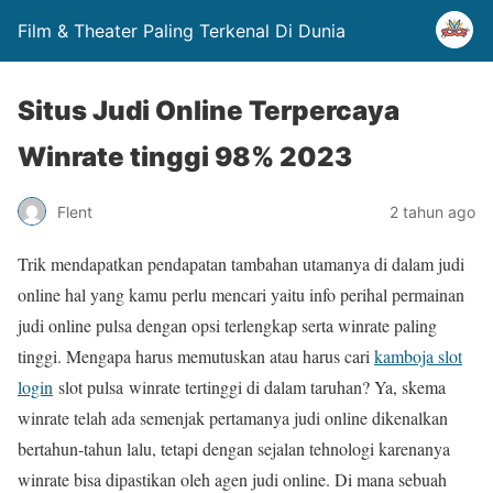
Film & Theater Paling Terkenal Di Dunia
Situs Judi Online Terpercaya
Winrate tinggi 98% 2023
Flent
2 tahun ago
Trik mendapatkan pendapatan tambahan utamanya di dalam judi
online hal yang kamu perlu mencari yaitu info perihal permainan
judi online pulsa dengan opsi terlengkap serta winrate paling
tinggi. Mengapa harus memutuskan atau harus cari
kamboja slot
login
slot pulsa winrate tertinggi di dalam taruhan? Ya, skema
winrate telah ada semenjak pertamanya judi online dikenalkan
bertahun-tahun lalu, tetapi dengan sejalan tehnologi karenanya
winrate bisa dipastikan oleh agen judi online. Di mana sebuah