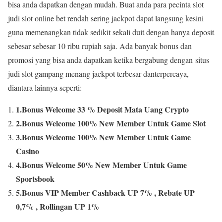
bisa anda dapatkan dengan mudah. Buat anda para pecinta slot
judi slot online bet rendah sering jackpot dapat langsung kesini
guna memenangkan tidak sedikit sekali duit dengan hanya deposit
sebesar sebesar 10 ribu rupiah saja. Ada banyak bonus dan
promosi yang bisa anda dapatkan ketika bergabung dengan situs
judi slot gampang menang jackpot terbesar danterpercaya,
diantara lainnya seperti:
1.Bonus Welcome 33 % Deposit Mata Uang Crypto
2.Bonus Welcome 100% New Member Untuk Game Slot
3.Bonus Welcome 100% New Member Untuk Game
Casino
4.Bonus Welcome 50% New Member Untuk Game
Sportsbook
5.Bonus VIP Member Cashback UP 7% , Rebate UP
0,7% , Rollingan UP 1%