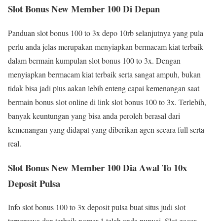
Slot Bonus New Member 100 Di Depan
Panduan slot bonus 100 to 3x depo 10rb selanjutnya yang pula
perlu anda jelas merupakan menyiapkan bermacam kiat terbaik
dalam bermain kumpulan slot bonus 100 to 3x. Dengan
menyiapkan bermacam kiat terbaik serta sangat ampuh, bukan
tidak bisa jadi plus aakan lebih enteng capai kemenangan saat
bermain bonus slot online di link slot bonus 100 to 3x. Terlebih,
banyak keuntungan yang bisa anda peroleh berasal dari
kemenangan yang didapat yang diberikan agen secara full serta
real.
Slot Bonus New Member 100 Dia Awal To 10x
Deposit Pulsa
Info slot bonus 100 to 3x deposit pulsa buat situs judi slot
terpercaya dan terbaik nomer 1 telah anda punyai. Slot gacor