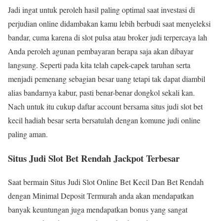
Jadi ingat untuk peroleh hasil paling optimal saat investasi di
perjudian online didambakan kamu lebih berbudi saat menyeleksi
bandar, cuma karena di slot pulsa atau broker judi terpercaya lah
Anda peroleh agunan pembayaran berapa saja akan dibayar
langsung. Seperti pada kita telah capek-capek taruhan serta
menjadi pemenang sebagian besar uang tetapi tak dapat diambil
alias bandarnya kabur, pasti benar-benar dongkol sekali kan.
Nach untuk itu cukup daftar account bersama situs judi slot bet
kecil hadiah besar serta bersatulah dengan komune judi online
paling aman.
Situs Judi Slot Bet Rendah Jackpot Terbesar
Saat bermain Situs Judi Slot Online Bet Kecil Dan Bet Rendah
dengan Minimal Deposit Termurah anda akan mendapatkan
banyak keuntungan juga mendapatkan bonus yang sangat