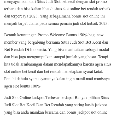
mengagumkan dari Situs Judi Slot bet kecil dengan slot promo
terbaru dan bisa kalian lihat di situs slot online bet rendah terbaik
dan terpercaya 2023. Yang sebagaimana bonus slot online ini
menjadi target utama pada semua pemain judi slot terbaik 2023.
Bentuk keuntungan Promo Welcome Bonus 150% bagi new
member yang bergabung bersama Situs Judi Slot Bet Kecil dan
Bet Rendah Di Indonesia. Yang bisa manfaatkan sebagai modal
dan bisa juga mengumpulkan sampai jumlah yang besar. Tetapi
kita tidak sembarangan dalam mendapatkannya karena agen situs
slot online bet kecil dan bet rendah menetapkan syarat ketat.
Penuhi dahulu syarat syaratnya kalau ingin menikmati manisnya
agen slot bonus 100%.
Judi Slot Online Jackpot Terbesar terdapat Banyak pilihan Situs
Judi Slot Bet Kecil Dan Bet Rendah yang sering kasih jackpot
yang bisa anda mainkan bersama dan bonus jackpot slot online