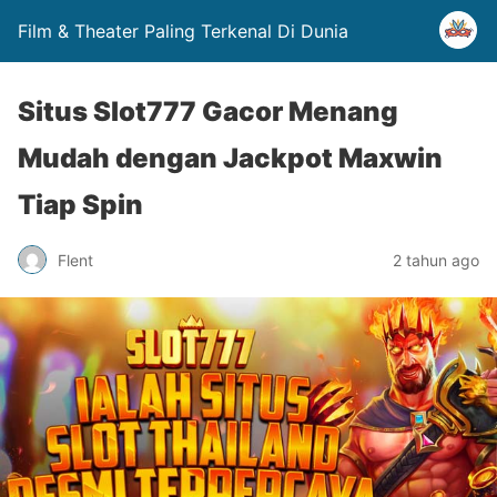
Film & Theater Paling Terkenal Di Dunia
Situs Slot777 Gacor Menang
Mudah dengan Jackpot Maxwin
Tiap Spin
Flent
2 tahun ago