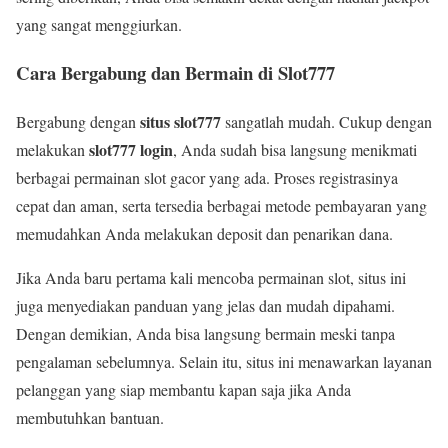
yang sangat menggiurkan.
Cara Bergabung dan Bermain di Slot777
situs slot777
Bergabung dengan
sangatlah mudah. Cukup dengan
slot777 login
melakukan
, Anda sudah bisa langsung menikmati
berbagai permainan slot gacor yang ada. Proses registrasinya
cepat dan aman, serta tersedia berbagai metode pembayaran yang
memudahkan Anda melakukan deposit dan penarikan dana.
Jika Anda baru pertama kali mencoba permainan slot, situs ini
juga menyediakan panduan yang jelas dan mudah dipahami.
Dengan demikian, Anda bisa langsung bermain meski tanpa
pengalaman sebelumnya. Selain itu, situs ini menawarkan layanan
pelanggan yang siap membantu kapan saja jika Anda
membutuhkan bantuan.