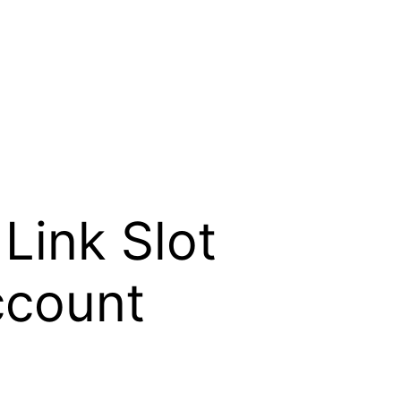
Link Slot
ccount