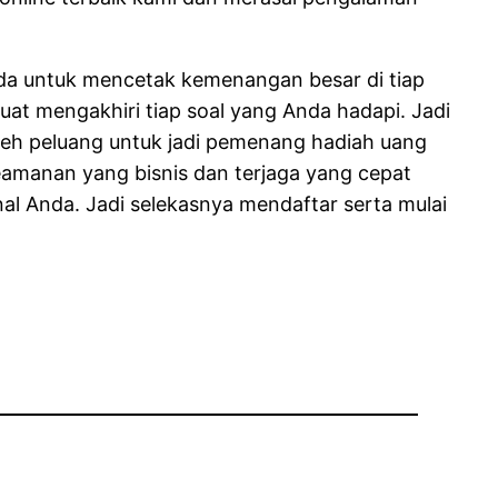
da untuk mencetak kemenangan besar di tiap
t mengakhiri tiap soal yang Anda hadapi. Jadi
Peroleh peluang untuk jadi pemenang hadiah uang
eamanan yang bisnis dan terjaga yang cepat
l Anda. Jadi selekasnya mendaftar serta mulai