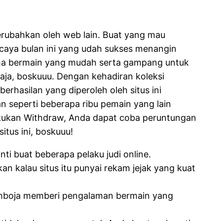
erubahkan oleh web lain. Buat yang mau
rcaya bulan ini yang udah sukses menangin
kema bermain yang mudah serta gampang untuk
ja, boskuuu. Dengan kehadiran koleksi
erhasilan yang diperoleh oleh situs ini
n seperti beberapa ribu pemain yang lain
akukan Withdraw, Anda dapat coba peruntungan
tus ini, boskuuu!
ti buat beberapa pelaku judi online.
an kalau situs itu punyai rekam jejak yang kuat
amboja memberi pengalaman bermain yang