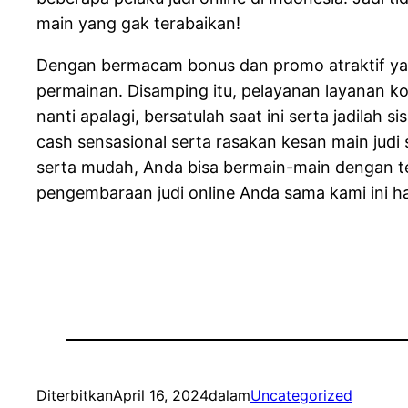
main yang gak terabaikan!
Dengan bermacam bonus dan promo atraktif ya
permainan. Disamping itu, pelayanan layanan k
nanti apalagi, bersatulah saat ini serta jadilah 
cash sensasional serta rasakan kesan main judi
serta mudah, Anda bisa bermain-main dengan te
pengembaraan judi online Anda sama kami ini ha
Diterbitkan
April 16, 2024
dalam
Uncategorized