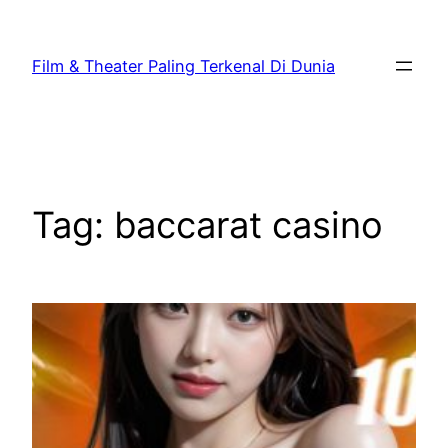
Lewati
ke
Film & Theater Paling Terkenal Di Dunia
konten
Tag:
baccarat casino