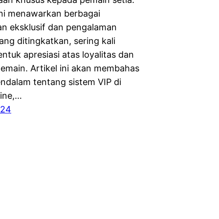
ni menawarkan berbagai
n eksklusif dan pengalaman
ng ditingkatkan, sering kali
ntuk apresiasi atas loyalitas dan
 pemain. Artikel ini akan membahas
ndalam tentang sistem VIP di
line,…
024