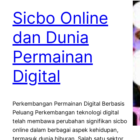
Sicbo Online
dan Dunia
Permainan
Digital
Perkembangan Permainan Digital Berbasis
Peluang Perkembangan teknologi digital
telah membawa perubahan signifikan sicbo
online dalam berbagai aspek kehidupan,
termasuk dunia hiburan. Salah satu sektor