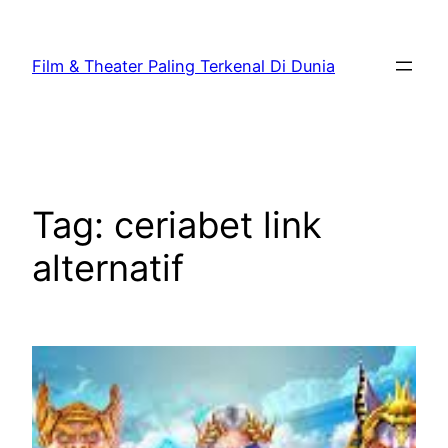
Lewati
ke
Film & Theater Paling Terkenal Di Dunia
konten
Tag:
ceriabet link
alternatif