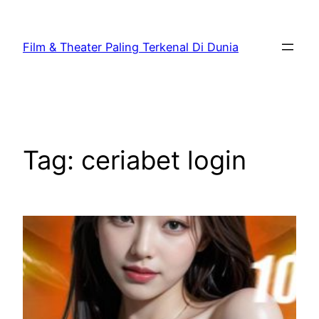
Lewati
ke
Film & Theater Paling Terkenal Di Dunia
konten
Tag:
ceriabet login