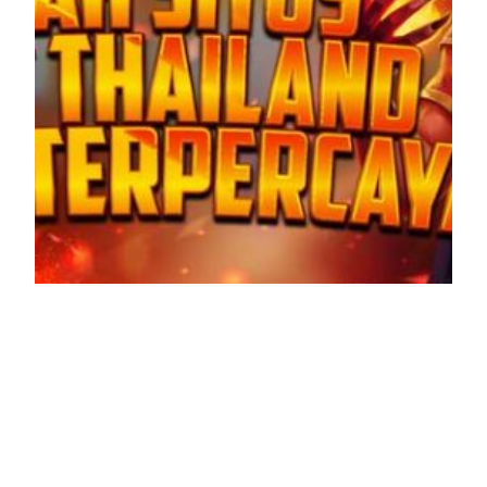
Ceriabet Resmi:
Legalitas dan
Keamanan Bermain