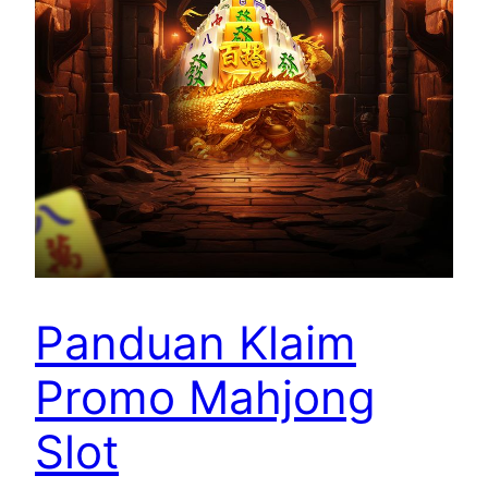
Panduan Klaim
Promo Mahjong
Slot