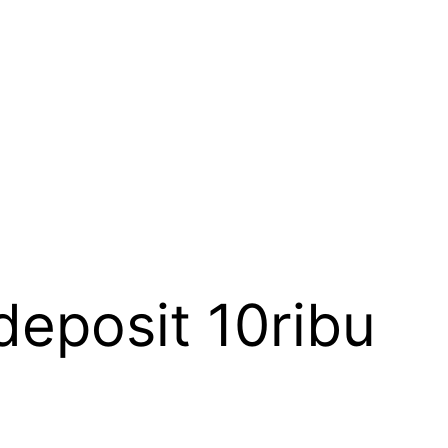
 deposit 10ribu