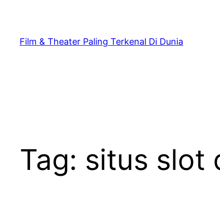
Lewati
ke
konten
Film & Theater Paling Terkenal Di Dunia
Tag:
situs slot