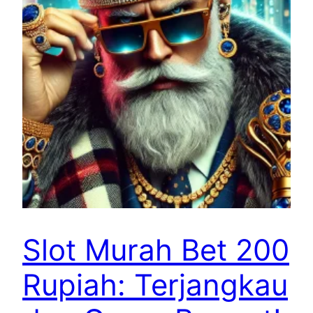
Slot Murah Bet 200
Rupiah: Terjangkau