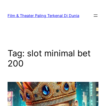
Lewati
ke
Film & Theater Paling Terkenal Di Dunia
konten
Tag:
slot minimal bet
200