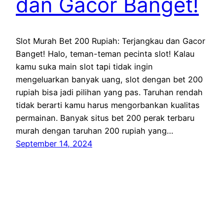
dan Gacor Banget!
Slot Murah Bet 200 Rupiah: Terjangkau dan Gacor
Banget! Halo, teman-teman pecinta slot! Kalau
kamu suka main slot tapi tidak ingin
mengeluarkan banyak uang, slot dengan bet 200
rupiah bisa jadi pilihan yang pas. Taruhan rendah
tidak berarti kamu harus mengorbankan kualitas
permainan. Banyak situs bet 200 perak terbaru
murah dengan taruhan 200 rupiah yang…
September 14, 2024