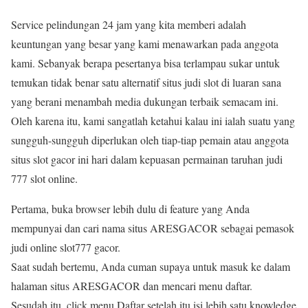
Service pelindungan 24 jam yang kita memberi adalah
keuntungan yang besar yang kami menawarkan pada anggota
kami. Sebanyak berapa pesertanya bisa terlampau sukar untuk
temukan tidak benar satu alternatif situs judi slot di luaran sana
yang berani menambah media dukungan terbaik semacam ini.
Oleh karena itu, kami sangatlah ketahui kalau ini ialah suatu yang
sungguh-sungguh diperlukan oleh tiap-tiap pemain atau anggota
situs slot gacor ini hari dalam kepuasan permainan taruhan judi
777 slot online.
Pertama, buka browser lebih dulu di feature yang Anda
mempunyai dan cari nama situs ARESGACOR sebagai pemasok
judi online slot777 gacor.
Saat sudah bertemu, Anda cuman supaya untuk masuk ke dalam
halaman situs ARESGACOR dan mencari menu daftar.
Sesudah itu, click menu Daftar setelah itu isi lebih satu knowledge