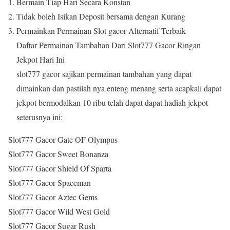
Bermain Tiap Hari Secara Konstan
Tidak boleh Isikan Deposit bersama dengan Kurang
Permainkan Permainan Slot gacor Alternatif Terbaik
Daftar Permainan Tambahan Dari Slot777 Gacor Ringan
Jekpot Hari Ini
slot777 gacor sajikan permainan tambahan yang dapat
dimainkan dan pastilah nya enteng menang serta acapkali dapat
jekpot bermodalkan 10 ribu telah dapat dapat hadiah jekpot
seterusnya ini:
Slot777 Gacor Gate OF Olympus
Slot777 Gacor Sweet Bonanza
Slot777 Gacor Shield Of Sparta
Slot777 Gacor Spaceman
Slot777 Gacor Aztec Gems
Slot777 Gacor Wild West Gold
Slot777 Gacor Sugar Rush