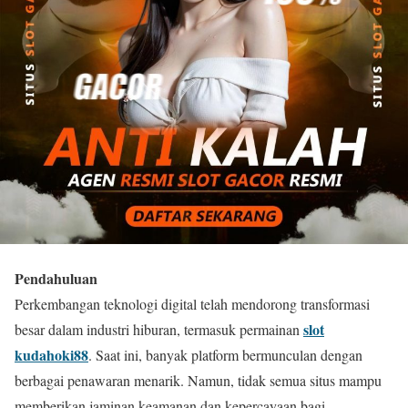
Pendahuluan
Perkembangan teknologi digital telah mendorong transformasi
slot
besar dalam industri hiburan, termasuk permainan
kudahoki88
. Saat ini, banyak platform bermunculan dengan
berbagai penawaran menarik. Namun, tidak semua situs mampu
memberikan jaminan keamanan dan kepercayaan bagi