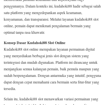
penggunanya. Dalam konteks ini, kudahoki88 hadir sebagai salah
satu platform yang mengedepankan aspek keamanan,
kenyamanan, dan transparansi. Melalui layanan kudahoki88 slot
online, pemain dapat menikmati pengalaman bermain yang
optimal tanpa rasa khawatir.
Konsep Dasar Kudahoki88 Slot Online
Kudahoki88 slot online merupakan layanan permainan digital
yang menyediakan berbagai jenis slot dengan sistem yang
terintegrasi dan mudah digunakan. Platform ini dirancang untuk
menjangkau semua kalangan pemain, baik pemula maupun yang
sudah berpengalaman. Dengan antarmuka yang intuitif, pengguna
dapat dengan cepat memahami cara bermain serta fitur-fitur yang
tersedia.
Selain itu, kudahoki88 slot menawarkan variasi permainan yang