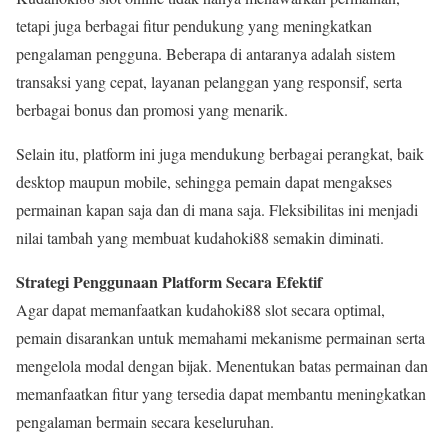
tetapi juga berbagai fitur pendukung yang meningkatkan
pengalaman pengguna. Beberapa di antaranya adalah sistem
transaksi yang cepat, layanan pelanggan yang responsif, serta
berbagai bonus dan promosi yang menarik.
Selain itu, platform ini juga mendukung berbagai perangkat, baik
desktop maupun mobile, sehingga pemain dapat mengakses
permainan kapan saja dan di mana saja. Fleksibilitas ini menjadi
nilai tambah yang membuat kudahoki88 semakin diminati.
Strategi Penggunaan Platform Secara Efektif
Agar dapat memanfaatkan kudahoki88 slot secara optimal,
pemain disarankan untuk memahami mekanisme permainan serta
mengelola modal dengan bijak. Menentukan batas permainan dan
memanfaatkan fitur yang tersedia dapat membantu meningkatkan
pengalaman bermain secara keseluruhan.