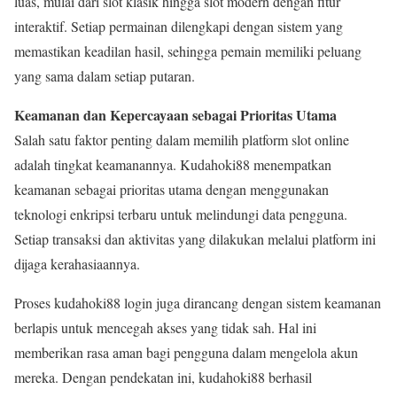
luas, mulai dari slot klasik hingga slot modern dengan fitur
interaktif. Setiap permainan dilengkapi dengan sistem yang
memastikan keadilan hasil, sehingga pemain memiliki peluang
yang sama dalam setiap putaran.
Keamanan dan Kepercayaan sebagai Prioritas Utama
Salah satu faktor penting dalam memilih platform slot online
adalah tingkat keamanannya. Kudahoki88 menempatkan
keamanan sebagai prioritas utama dengan menggunakan
teknologi enkripsi terbaru untuk melindungi data pengguna.
Setiap transaksi dan aktivitas yang dilakukan melalui platform ini
dijaga kerahasiaannya.
Proses kudahoki88 login juga dirancang dengan sistem keamanan
berlapis untuk mencegah akses yang tidak sah. Hal ini
memberikan rasa aman bagi pengguna dalam mengelola akun
mereka. Dengan pendekatan ini, kudahoki88 berhasil