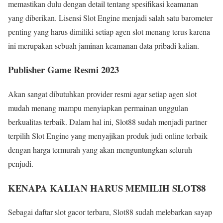
memastikan dulu dengan detail tentang spesifikasi keamanan
yang diberikan. Lisensi Slot Engine menjadi salah satu barometer
penting yang harus dimiliki setiap agen slot menang terus karena
ini merupakan sebuah jaminan keamanan data pribadi kalian.
Publisher Game Resmi 2023
Akan sangat dibutuhkan provider resmi agar setiap agen slot
mudah menang mampu menyiapkan permainan unggulan
berkualitas terbaik. Dalam hal ini, Slot88 sudah menjadi partner
terpilih Slot Engine yang menyajikan produk judi online terbaik
dengan harga termurah yang akan menguntungkan seluruh
penjudi.
KENAPA KALIAN HARUS MEMILIH SLOT88
Sebagai daftar slot gacor terbaru, Slot88 sudah melebarkan sayap