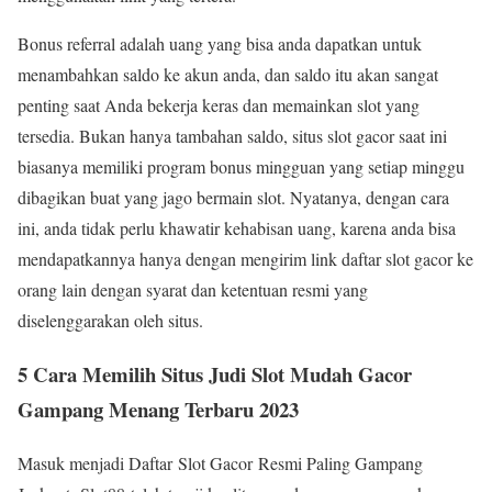
Bonus referral adalah uang yang bisa anda dapatkan untuk
menambahkan saldo ke akun anda, dan saldo itu akan sangat
penting saat Anda bekerja keras dan memainkan slot yang
tersedia. Bukan hanya tambahan saldo, situs slot gacor saat ini
biasanya memiliki program bonus mingguan yang setiap minggu
dibagikan buat yang jago bermain slot. Nyatanya, dengan cara
ini, anda tidak perlu khawatir kehabisan uang, karena anda bisa
mendapatkannya hanya dengan mengirim link daftar slot gacor ke
orang lain dengan syarat dan ketentuan resmi yang
diselenggarakan oleh situs.
5 Cara Memilih Situs Judi Slot Mudah Gacor
Gampang Menang Terbaru 2023
Masuk menjadi Daftar Slot Gacor Resmi Paling Gampang