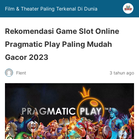
Film & Theater Paling Terkenal Di Dunia
Rekomendasi Game Slot Online
Pragmatic Play Paling Mudah
Gacor 2023
Flent
3 tahun ago