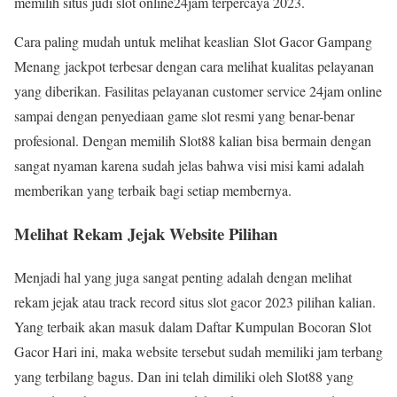
memilih situs judi slot online24jam terpercaya 2023.
Cara paling mudah untuk melihat keaslian Slot Gacor Gampang
Menang jackpot terbesar dengan cara melihat kualitas pelayanan
yang diberikan. Fasilitas pelayanan customer service 24jam online
sampai dengan penyediaan game slot resmi yang benar-benar
profesional. Dengan memilih Slot88 kalian bisa bermain dengan
sangat nyaman karena sudah jelas bahwa visi misi kami adalah
memberikan yang terbaik bagi setiap membernya.
Melihat Rekam Jejak Website Pilihan
Menjadi hal yang juga sangat penting adalah dengan melihat
rekam jejak atau track record situs slot gacor 2023 pilihan kalian.
Yang terbaik akan masuk dalam Daftar Kumpulan Bocoran Slot
Gacor Hari ini, maka website tersebut sudah memiliki jam terbang
yang terbilang bagus. Dan ini telah dimiliki oleh Slot88 yang