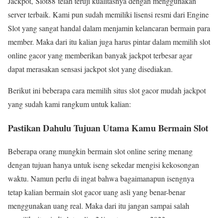
Jackpot, Slot88 telah teruji kualitasnya dengan menggunakan
server terbaik. Kami pun sudah memiliki lisensi resmi dari Engine
Slot yang sangat handal dalam menjamin kelancaran bermain para
member. Maka dari itu kalian juga harus pintar dalam memilih slot
online gacor yang memberikan banyak jackpot terbesar agar
dapat merasakan sensasi jackpot slot yang disediakan.
Berikut ini beberapa cara memilih situs slot gacor mudah jackpot
yang sudah kami rangkum untuk kalian:
Pastikan Dahulu Tujuan Utama Kamu Bermain Slot
Beberapa orang mungkin bermain slot online sering menang
dengan tujuan hanya untuk iseng sekedar mengisi kekosongan
waktu. Namun perlu di ingat bahwa bagaimanapun isengnya
tetap kalian bermain slot gacor uang asli yang benar-benar
menggunakan uang real. Maka dari itu jangan sampai salah