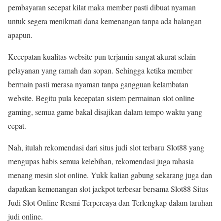
pembayaran secepat kilat maka member pasti dibuat nyaman
untuk segera menikmati dana kemenangan tanpa ada halangan
apapun.
Kecepatan kualitas website pun terjamin sangat akurat selain
pelayanan yang ramah dan sopan. Sehingga ketika member
bermain pasti merasa nyaman tanpa gangguan kelambatan
website. Begitu pula kecepatan sistem permainan slot online
gaming, semua game bakal disajikan dalam tempo waktu yang
cepat.
Nah, itulah rekomendasi dari situs judi slot terbaru Slot88 yang
mengupas habis semua kelebihan, rekomendasi juga rahasia
menang mesin slot online. Yukk kalian gabung sekarang juga dan
dapatkan kemenangan slot jackpot terbesar bersama Slot88 Situs
Judi Slot Online Resmi Terpercaya dan Terlengkap dalam taruhan
judi online.