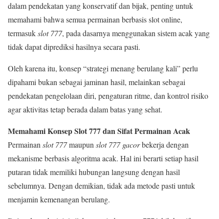
dalam pendekatan yang konservatif dan bijak, penting untuk
memahami bahwa semua permainan berbasis slot online,
termasuk
slot 777
, pada dasarnya menggunakan sistem acak yang
tidak dapat diprediksi hasilnya secara pasti.
Oleh karena itu, konsep “strategi menang berulang kali” perlu
dipahami bukan sebagai jaminan hasil, melainkan sebagai
pendekatan pengelolaan diri, pengaturan ritme, dan kontrol risiko
agar aktivitas tetap berada dalam batas yang sehat.
Memahami Konsep Slot 777 dan Sifat Permainan Acak
Permainan
slot 777
maupun
slot 777 gacor
bekerja dengan
mekanisme berbasis algoritma acak. Hal ini berarti setiap hasil
putaran tidak memiliki hubungan langsung dengan hasil
sebelumnya. Dengan demikian, tidak ada metode pasti untuk
menjamin kemenangan berulang.