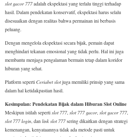
slot gacor 777
adalah ekspektasi yang terlalu tinggi terhadap
hasil. Dalam pendekatan konservatif, ekspektasi harus selalu
disesuaikan dengan realitas bahwa permainan ini berbasis
peluang.
Dengan mengelola ekspektasi secara bijak, pemain dapat
menghindari tekanan emosional yang tidak perlu. Hal ini juga
membantu menjaga pengalaman bermain tetap dalam koridor
hiburan yang sehat.
Platform seperti
Ceriabet slot
juga memiliki prinsip yang sama
dalam hal ketidakpastian hasil.
Kesimpulan: Pendekatan Bijak dalam Hiburan Slot Online
Meskipun istilah seperti
slot 777
,
slot 777 gacor
,
slot gacor 777
,
slot 777 login
, dan
link slot 777
sering dikaitkan dengan strategi
kemenangan, kenyataannya tidak ada metode pasti untuk