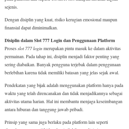
sejenis.
Dengan disiplin yang kuat, risiko kerugian emosional maupun
finansial dapat diminimalkan.
Disiplin dalam Slot 777 Login dan Penggunaan Platform
Proses
slot 777 login
merupakan pintu masuk ke dalam aktivitas
permainan. Pada tahap ini, disiplin menjadi faktor penting yang
sering diabaikan. Banyak pengguna terjebak dalam penggunaan
berlebihan karena tidak memiliki batasan yang jelas sejak awal.
Pendekatan yang bijak adalah menggunakan platform hanya pada
waktu yang telah direncanakan dan tidak menjadikannya sebagai
aktivitas utama harian. Hal ini membantu menjaga keseimbangan
antara hiburan dan tanggung jawab pribadi.
Prinsip yang sama juga berlaku pada platform lain seperti