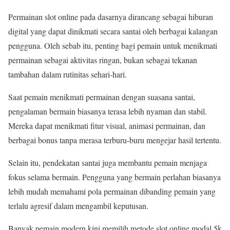
Permainan slot online pada dasarnya dirancang sebagai hiburan
digital yang dapat dinikmati secara santai oleh berbagai kalangan
pengguna. Oleh sebab itu, penting bagi pemain untuk menikmati
permainan sebagai aktivitas ringan, bukan sebagai tekanan
tambahan dalam rutinitas sehari-hari.
Saat pemain menikmati permainan dengan suasana santai,
pengalaman bermain biasanya terasa lebih nyaman dan stabil.
Mereka dapat menikmati fitur visual, animasi permainan, dan
berbagai bonus tanpa merasa terburu-buru mengejar hasil tertentu.
Selain itu, pendekatan santai juga membantu pemain menjaga
fokus selama bermain. Pengguna yang bermain perlahan biasanya
lebih mudah memahami pola permainan dibanding pemain yang
terlalu agresif dalam mengambil keputusan.
Banyak pemain modern kini memilih metode slot online modal 5k