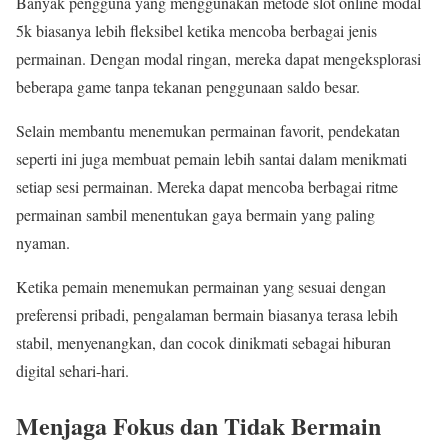
Banyak pengguna yang menggunakan metode slot online modal
5k biasanya lebih fleksibel ketika mencoba berbagai jenis
permainan. Dengan modal ringan, mereka dapat mengeksplorasi
beberapa game tanpa tekanan penggunaan saldo besar.
Selain membantu menemukan permainan favorit, pendekatan
seperti ini juga membuat pemain lebih santai dalam menikmati
setiap sesi permainan. Mereka dapat mencoba berbagai ritme
permainan sambil menentukan gaya bermain yang paling
nyaman.
Ketika pemain menemukan permainan yang sesuai dengan
preferensi pribadi, pengalaman bermain biasanya terasa lebih
stabil, menyenangkan, dan cocok dinikmati sebagai hiburan
digital sehari-hari.
Menjaga Fokus dan Tidak Bermain