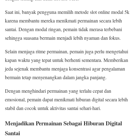
Saat ini, banyak pengguna memilih metode slot online modal 5k
karena membantu mereka menikmati permainan secara lebih
santai. Dengan modal ringan, pemain tidak merasa terbebani
sehingga suasana bermain menjadi lebih nyaman dan fokus.
Selain menjaga ritme permainan, pemain juga perlu mengetahui
kapan waktu yang tepat untuk berhenti sementara. Memberikan
jeda sejenak membantu menjaga konsentrasi agar pengalaman
bermain tetap menyenangkan dalam jangka panjang.
Dengan menghindari permainan yang terlalu cepat dan
emosional, pemain dapat menikmati hiburan digital secara lebih
stabil dan cocok untuk aktivitas santai sehari-hari.
Menjadikan Permainan Sebagai Hiburan Digital
Santai