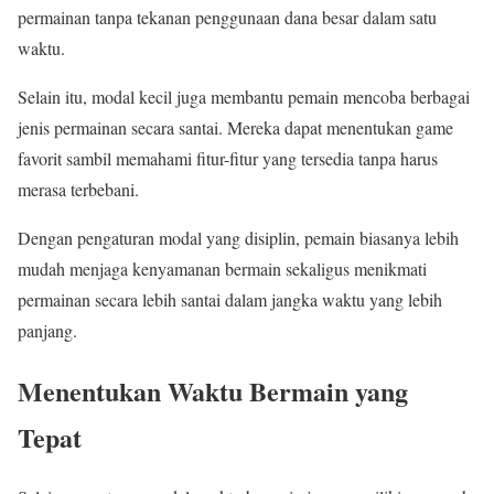
permainan tanpa tekanan penggunaan dana besar dalam satu
waktu.
Selain itu, modal kecil juga membantu pemain mencoba berbagai
jenis permainan secara santai. Mereka dapat menentukan game
favorit sambil memahami fitur-fitur yang tersedia tanpa harus
merasa terbebani.
Dengan pengaturan modal yang disiplin, pemain biasanya lebih
mudah menjaga kenyamanan bermain sekaligus menikmati
permainan secara lebih santai dalam jangka waktu yang lebih
panjang.
Menentukan Waktu Bermain yang
Tepat